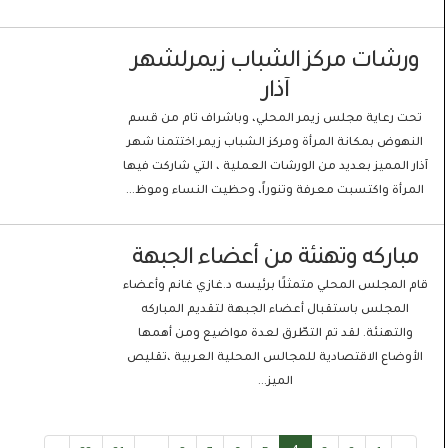
ورشات مركز الشباب زيمرلشهر
آذار
تحت رعاية مجلس زيمر المحلي، وباشراف تام من قسم
النهوض بمكانة المرأة ومركز الشباب زيمر.اختتمنا شهر
آذار المميز بعديد من الورشات العملية ، التي شاركت فيها
المرأة واكتسبت معرفة وتنوراً، وحظيت النساء وموظ...
مباركه وتهنئة من أعضاء الجبهة
قام المجلس المحلي متمثلًا برئيسه د.غازي غانم وأعضاء
المجلس باستقبال أعضاء الجبهة لتقديم المباركه
والتهنئة. لقد تم التطّرق لعدة مواضيع ومن أهمها
الأوضاع الاقتصادية للمجالس المحلية العربية ،تقليص
الميز...