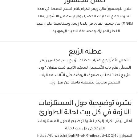
اعلان للجمهور
اعلان للجمهورأهالي زيمر الكرام،قام قسم الصحة في هذه
الفترة بجمع النفايات الخضراء واليابسة من الاشجار (גזם
וגושית) من جميع القرى في بلدنا زيمر. وبمناسبة حلول عيد
الفطر المبارك ومصادفة الاعياد اليهودية...
عطلة الرّبيع
الأهالي الأعزّاءمع اقتراب عطلة الرّبيع يسر مجلس زيمر
المحلّي فتح باب التّسجيل لمخيّم الرّبيع تحت عنوان " ورد
الرّبيع نحنا" لطلّاب صفوف الروضة حتى الثّالث. فعاليات
المخيم مجانية بتغطية كاملة من قبل وز...
نشرة توضيحية حول المستلزمات
اللازمة في كل بيت لحالة الطوارئ
أهالي زيمر الكرام إليكم نشرة توضيحية حول المستلزمات
اللازمة في كل بيت لحالة
الطوارئhttps://fb.watch/rjpgNFB-oH/?mibextid=LQQJ4d