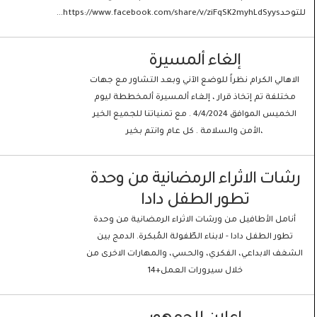
للتوحدhttps://www.facebook.com/share/v/ziFqSK2myhLdSyys...
إلغاء ألمسيرة
الاهالي الكرام نظراً للوضع الآني وبعد التشاور مع جهات
مختلفة تم إتخاذ قرار ، إلغاء ألمسيرة ألمخططة ليوم
الخميس الموافق 4/4/2024 . مع تمنياتنا للجميع الخير
،الأمن والسلامة . كل عام وانتم بخير
رشات الاثراء الرمضانية من وحدة
تطور الطفل دادا
أنامل الأطافيل من ورشات الاثراء الرمضانية من وحدة
تطور الطفل دادا - لابناء الطّفولة المُبكرة. الدمج بين
الشغف الابداعي، الفكري، والحسي، والمهارات الاخرى من
خلال سيرورات العمل+14