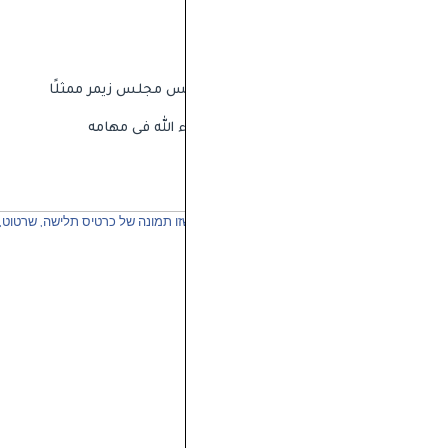
تم بعون الله تعيين د.غازي غانم رئيس مجلس زيمر ممثلًا 
بالتوفيق والنجاح والسداد له ان شاء الله فى مهامه 