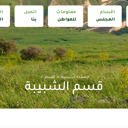
اقسام
معلومات
اتصل
ال
المجلس
للمواطن
بنا
ال
الصفحة الرئيسية
أقسام
قسم الشبيبة