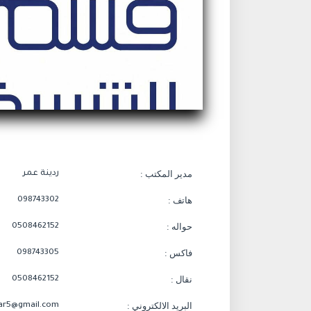
مدير المكتب :
ردينة عمر
هاتف :
098743302
حواله :
0508462152
فاكس :
098743305
نقال :
0508462152
البريد الالكتروني :
ar5@gmail.com