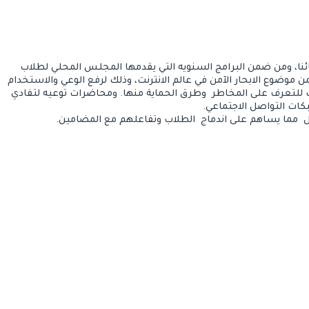
ايمانا منا كسلطة محليه لتوفير  الأفضل لابنائنا، ومن ضمن البرامج السنويه التي يقدمها المجلس المحلي لطلاب 
المدارس، تم تمرير ورشات وبرامج مختلفه ضمن موضوع الابحار الآمن في عالم الانترنت، وذلك لرفع الوعي والاستخدام 
السليم والآمن للإنترنت والهاتف الذكي، وكذلك للتعرف على المخاطر  وطرق الحماية منها. ومحاضرات توعيه لتفادي 
كات التواصل الاجتماعي.
  مما يساهم على اندماج  الطلاب وتفاعلهم مع المضامين.