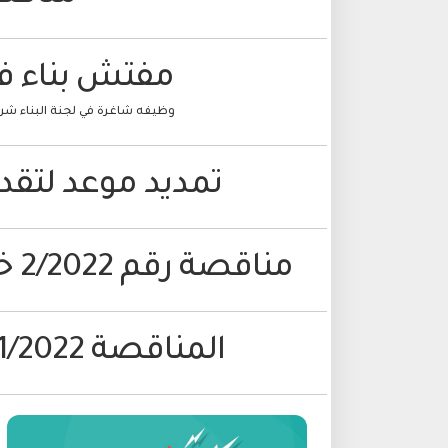
مفتش بناء في
وظيفه شاغرة في لجنة البناء شرق الشارون7Sheraz Qattawi, Mona Kattawi Omar&nbsp;ו5 נ
تمديد موعد لتقديم مناقصة ر
مناقصة رقم 2/2022 خدمات التخطيط لتجهيز 4 عمارات في قرى زيمر
المناقصة 1/2022 - التخطيط لاعداد 3 مخططات بناء مدينة