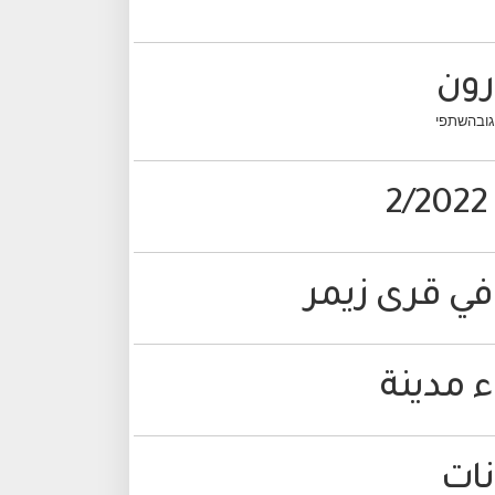
رون
ات