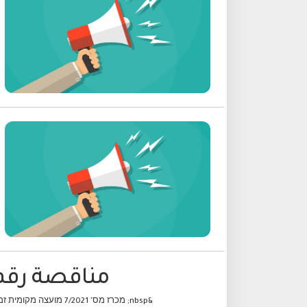
مناقصة رقم 7/2021 - مُركز لمركز الشبيبة ا