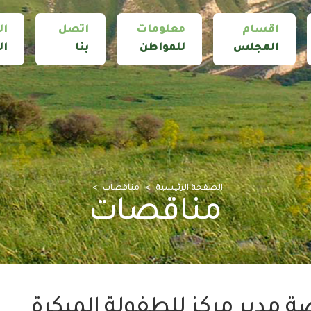
اقسام
معلومات
اتصل
ال
المجلس
للمواطن
بنا
ال
الصفحة الرئيسية
مناقصات
مناقصات
 مدير مركز للطفولة المبكرة